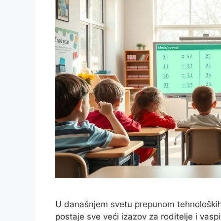
U današnjem svetu prepunom tehnoloških 
postaje sve veći izazov za roditelje i vasp