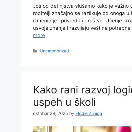
Još od detinjstva slušamo kako je važno u
roditelji značajno se razlikuje od onoga 
izmenio je i privredu i društvo. Učenje kr
usvoje znanja i razvijaju veštine potrebn
more
Categories
Uncategorized
Kako rani razvoj logi
uspeh u školi
oktobar 29, 2025
by
Elodie Zuniga