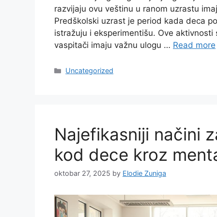
razvijaju ovu veštinu u ranom uzrastu ima
Predškolski uzrast je period kada deca pos
istražuju i eksperimentišu. Ove aktivnosti s
vaspitači imaju važnu ulogu …
Read more
Categories
Uncategorized
Najefikasniji načini 
kod dece kroz ment
oktobar 27, 2025
by
Elodie Zuniga