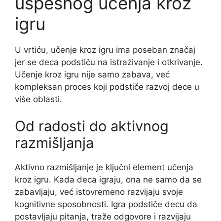
uspešnog učenja kroz
igru
U vrtiću, učenje kroz igru ima poseban značaj
jer se deca podstiču na istraživanje i otkrivanje.
Učenje kroz igru nije samo zabava, već
kompleksan proces koji podstiče razvoj dece u
više oblasti.
Od radosti do aktivnog
razmišljanja
Aktivno razmišljanje je ključni element učenja
kroz igru. Kada deca igraju, ona ne samo da se
zabavljaju, već istovremeno razvijaju svoje
kognitivne sposobnosti. Igra podstiče decu da
postavljaju pitanja, traže odgovore i razvijaju