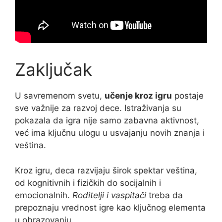
Zaključak
U savremenom svetu,
učenje kroz igru
postaje
sve važnije za razvoj dece. Istraživanja su
pokazala da igra nije samo zabavna aktivnost,
već ima ključnu ulogu u usvajanju novih znanja i
veština.
Kroz igru, deca razvijaju širok spektar veština,
od kognitivnih i fizičkih do socijalnih i
emocionalnih.
Roditelji i vaspitači
treba da
prepoznaju vrednost igre kao ključnog elementa
u obrazovanju.