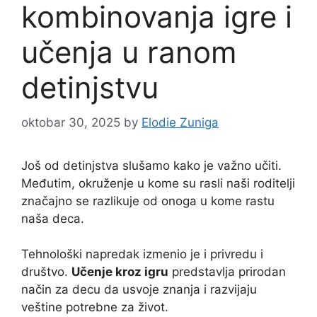
kombinovanja igre i
učenja u ranom
detinjstvu
oktobar 30, 2025
by
Elodie Zuniga
Još od detinjstva slušamo kako je važno učiti.
Međutim, okruženje u kome su rasli naši roditelji
značajno se razlikuje od onoga u kome rastu
naša deca.
Tehnološki napredak izmenio je i privredu i
društvo.
Učenje kroz igru
predstavlja prirodan
način za decu da usvoje znanja i razvijaju
veštine potrebne za život.