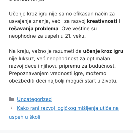
Učenje kroz igru nije samo efikasan način za
usvajanje znanja, već i za razvoj
kreativnosti
i
rešavanja problema
. Ove veštine su
neophodne za uspeh u 21. veku.
Na kraju, važno je razumeti da
učenje kroz igru
nije luksuz, već neophodnost za optimalan
razvoj dece i njihovu pripremu za budućnost.
Prepoznavanjem vrednosti igre, možemo
obezbediti deci najbolji mogući start u životu.
Categories
Uncategorized
Kako rani razvoj logičkog mišljenja utiče na
uspeh u školi