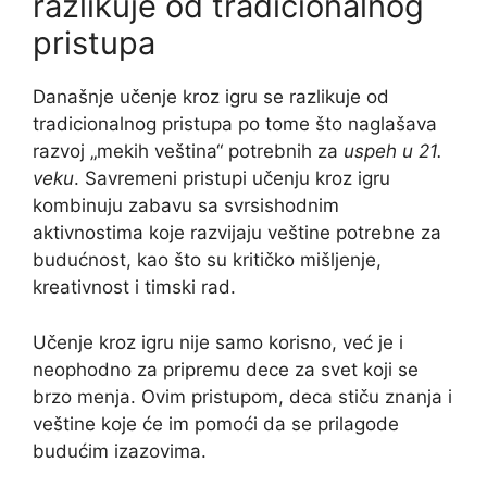
razlikuje od tradicionalnog
pristupa
Današnje učenje kroz igru se razlikuje od
tradicionalnog pristupa po tome što naglašava
razvoj „mekih veština“ potrebnih za
uspeh u 21.
veku
. Savremeni pristupi učenju kroz igru
kombinuju zabavu sa svrsishodnim
aktivnostima koje razvijaju veštine potrebne za
budućnost, kao što su kritičko mišljenje,
kreativnost i timski rad.
Učenje kroz igru nije samo korisno, već je i
neophodno za pripremu dece za svet koji se
brzo menja. Ovim pristupom, deca stiču znanja i
veštine koje će im pomoći da se prilagode
budućim izazovima.