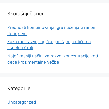
Skorašnji članci
Prednosti kombinovanja igre i učenja u ranom
detinjstvu
Kako rani razvoj logičkog mišljenja utiče na
uspeh u školi
Najefikasniji načini za razvoj koncentracije kod
dece kroz mentalne vežbe
Kategorije
Uncategorized