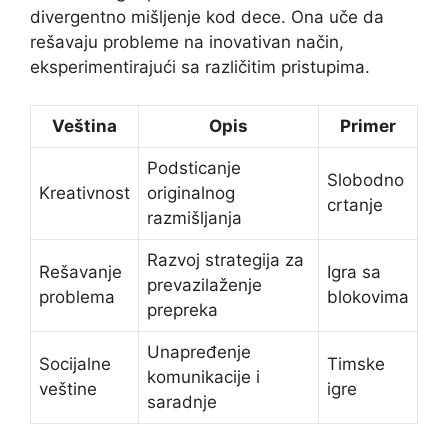
divergentno mišljenje kod dece. Ona uče da
rešavaju probleme na inovativan način,
eksperimentirajući sa različitim pristupima.
Veština
Opis
Primer
Podsticanje
Slobodno
Kreativnost
originalnog
crtanje
razmišljanja
Razvoj strategija za
Rešavanje
Igra sa
prevazilaženje
problema
blokovima
prepreka
Unapređenje
Socijalne
Timske
komunikacije i
veštine
igre
saradnje