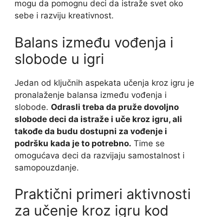
mogu da pomognu deci da istraže svet oko
sebe i razviju kreativnost.
Balans između vođenja i
slobode u igri
Jedan od ključnih aspekata učenja kroz igru je
pronalaženje balansa između vođenja i
slobode.
Odrasli treba da pruže dovoljno
slobode deci da istraže i uče kroz igru, ali
takođe da budu dostupni za vođenje i
podršku kada je to potrebno.
Time se
omogućava deci da razvijaju samostalnost i
samopouzdanje.
Praktični primeri aktivnosti
za učenje kroz igru kod