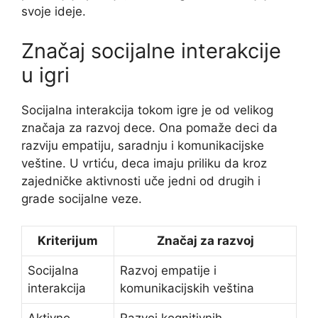
svoje ideje.
Značaj socijalne interakcije
u igri
Socijalna interakcija tokom igre je od velikog
značaja za razvoj dece. Ona pomaže deci da
razviju empatiju, saradnju i komunikacijske
veštine. U vrtiću, deca imaju priliku da kroz
zajedničke aktivnosti uče jedni od drugih i
grade socijalne veze.
Kriterijum
Značaj za razvoj
Socijalna
Razvoj empatije i
interakcija
komunikacijskih veština